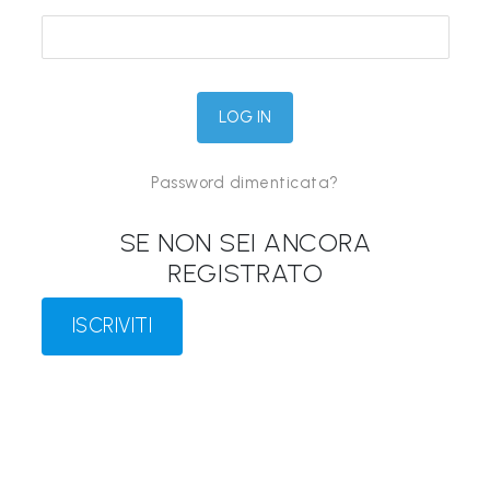
&
M
a
p
p
Password dimenticata?
e
P
SE NON SEI ANCORA
a
REGISTRATO
r
l
ISCRIVITI
a
n
t
i
®