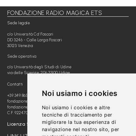
FONDAZIONE RADIO MAGICA ETS
Libri per TUTTI
Sede legale
Webradio
c/o Università Ca' Foscari
A
DD 3246 - Calle Larga Foscari
30123 Venezia
c
Sede operativa
a
c/o Università degli Studi di Udine
d
via delle Scienze, 206 33100 Udine
e
Contatti
m
Noi usiamo i cookies
y
+39 349 8654789
fondazione@radiomagica.org
Noi usiamo i cookies e altre
fondazioneradiomagica@pec.it
Sostienici
C.F. 92247020289
tecniche di tracciamento per
migliorare la tua esperienza di
Offerta formativa
Licenza SIAE: 202100000612
navigazione nel nostro sito, per