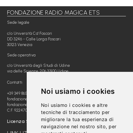
FONDAZIONE RADIO MAGICA ETS
Libri per TUTTI
Sede legale
Webradio
c/o Università Ca' Foscari
A
DD 3246 - Calle Larga Foscari
30123 Venezia
c
Sede operativa
a
c/o Università degli Studi di Udine
d
via delle Scienze, 206 33100 Udine
e
Contatti
m
Noi usiamo i cookies
y
+39 349 8654789
fondazione@radiomagica.org
Noi usiamo i cookies e altre
fondazioneradiomagica@pec.it
Sostienici
C.F. 92247020289
tecniche di tracciamento per
migliorare la tua esperienza di
Offerta formativa
Licenza SIAE: 202100000612
navigazione nel nostro sito, per