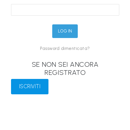
&
M
a
p
p
Password dimenticata?
e
P
SE NON SEI ANCORA
a
REGISTRATO
r
l
ISCRIVITI
a
n
t
i
®