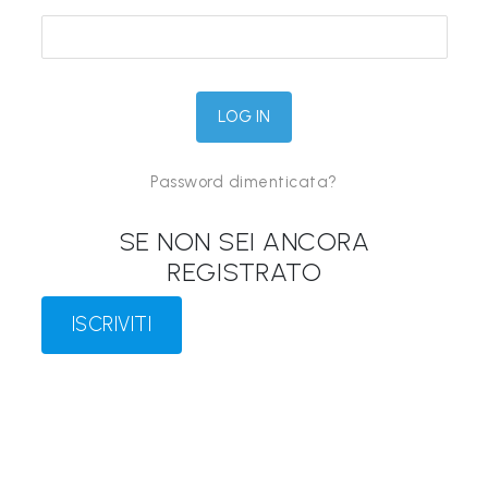
&
M
a
p
p
Password dimenticata?
e
P
SE NON SEI ANCORA
a
REGISTRATO
r
l
ISCRIVITI
a
n
t
i
®