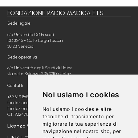
FONDAZIONE RADIO MAGICA ETS
Libri per TUTTI
Sede legale
Webradio
c/o Università Ca' Foscari
A
DD 3246 - Calle Larga Foscari
30123 Venezia
c
Sede operativa
a
c/o Università degli Studi di Udine
d
via delle Scienze, 206 33100 Udine
e
Contatti
m
Noi usiamo i cookies
y
+39 349 8654789
fondazione@radiomagica.org
Noi usiamo i cookies e altre
fondazioneradiomagica@pec.it
Sostienici
C.F. 92247020289
tecniche di tracciamento per
migliorare la tua esperienza di
Offerta formativa
Licenza SIAE: 202100000612
navigazione nel nostro sito, per