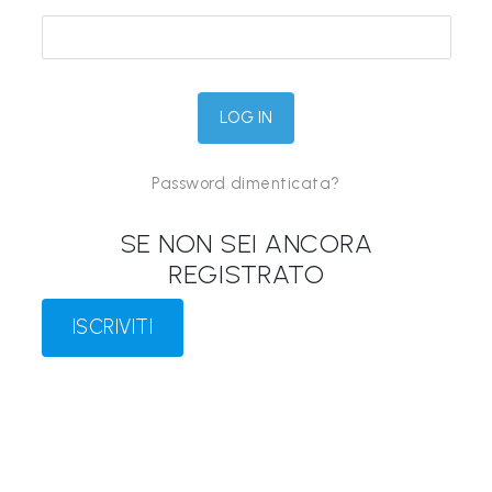
&
M
a
p
p
Password dimenticata?
e
P
SE NON SEI ANCORA
a
REGISTRATO
r
l
ISCRIVITI
a
n
t
i
®