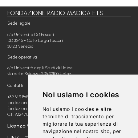
FONDAZIONE RADIO MAGICA ETS
Libri per TUTTI
Sede legale
Webradio
c/o Università Ca' Foscari
A
DD 3246 - Calle Larga Foscari
30123 Venezia
c
Sede operativa
a
c/o Università degli Studi di Udine
d
via delle Scienze, 206 33100 Udine
e
Contatti
m
Noi usiamo i cookies
y
+39 349 8654789
fondazione@radiomagica.org
Noi usiamo i cookies e altre
fondazioneradiomagica@pec.it
Sostienici
C.F. 92247020289
tecniche di tracciamento per
migliorare la tua esperienza di
Offerta formativa
Licenza SIAE: 202100000612
navigazione nel nostro sito, per