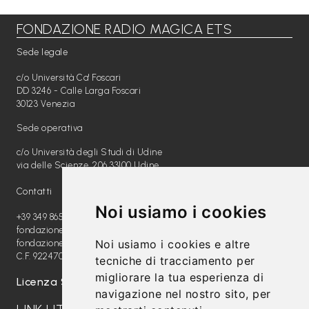
FONDAZIONE RADIO MAGICA ETS
Libri per TUTTI
Sede legale
Webradio
c/o Università Ca' Foscari
A
DD 3246 - Calle Larga Foscari
30123 Venezia
c
Sede operativa
a
c/o Università degli Studi di Udine
d
via delle Scienze, 206 33100 Udine
e
Contatti
m
Noi usiamo i cookies
y
+39 349 8654789
fondazione@radiomagica.org
Noi usiamo i cookies e altre
fondazioneradiomagica@pec.it
Sostienici
C.F. 92247020289
tecniche di tracciamento per
migliorare la tua esperienza di
Offerta formativa
Licenza SIAE: 202100000612
navigazione nel nostro sito, per