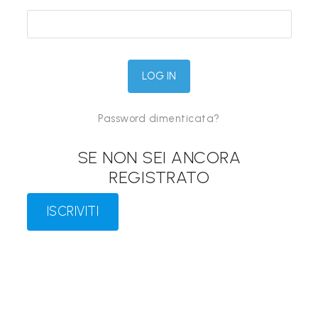
&
M
a
p
p
Password dimenticata?
e
P
SE NON SEI ANCORA
a
REGISTRATO
r
l
ISCRIVITI
a
n
t
i
®