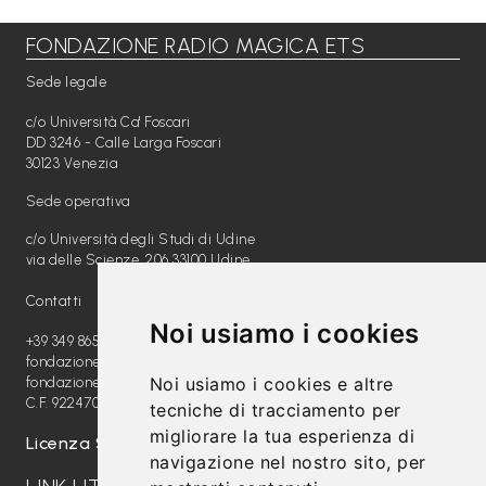
FONDAZIONE RADIO MAGICA ETS
Libri per TUTTI
Sede legale
Webradio
c/o Università Ca' Foscari
A
DD 3246 - Calle Larga Foscari
30123 Venezia
c
Sede operativa
a
c/o Università degli Studi di Udine
d
via delle Scienze, 206 33100 Udine
e
Contatti
m
Noi usiamo i cookies
y
+39 349 8654789
fondazione@radiomagica.org
Noi usiamo i cookies e altre
fondazioneradiomagica@pec.it
Sostienici
C.F. 92247020289
tecniche di tracciamento per
migliorare la tua esperienza di
Offerta formativa
Licenza SIAE: 202100000612
navigazione nel nostro sito, per