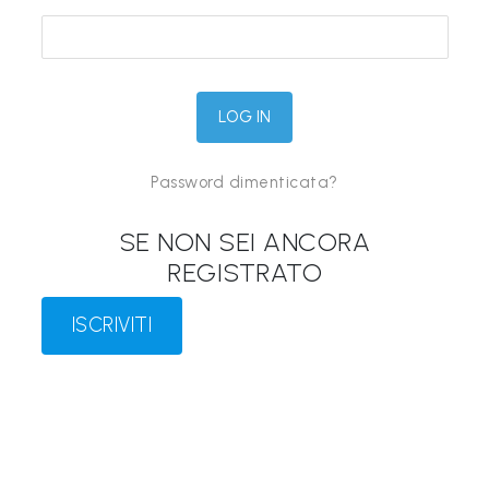
&
M
a
p
p
Password dimenticata?
e
P
SE NON SEI ANCORA
a
REGISTRATO
r
l
ISCRIVITI
a
n
t
i
®