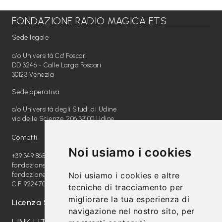
FONDAZIONE RADIO MAGICA ETS
Libri per TUTTI
Sede legale
Webradio
c/o Università Ca' Foscari
A
DD 3246 - Calle Larga Foscari
30123 Venezia
c
Sede operativa
a
c/o Università degli Studi di Udine
d
via delle Scienze, 206 33100 Udine
e
Contatti
m
Noi usiamo i cookies
y
+39 349 8654789
fondazione@radiomagica.org
Noi usiamo i cookies e altre
fondazioneradiomagica@pec.it
Sostienici
C.F. 92247020289
tecniche di tracciamento per
migliorare la tua esperienza di
Offerta formativa
Licenza SIAE: 202100000612
navigazione nel nostro sito, per