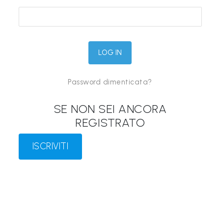
&
M
a
p
p
Password dimenticata?
e
P
SE NON SEI ANCORA
a
REGISTRATO
r
l
ISCRIVITI
a
n
t
i
®