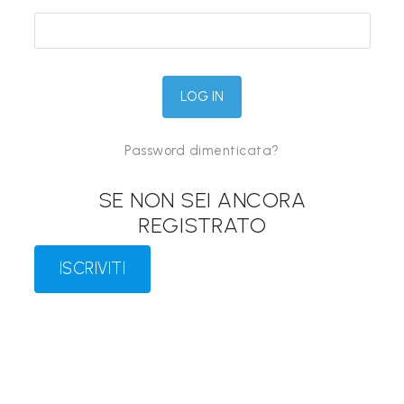
&
M
a
p
p
Password dimenticata?
e
P
SE NON SEI ANCORA
a
REGISTRATO
r
l
ISCRIVITI
a
n
t
i
®