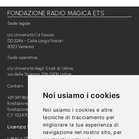
FONDAZIONE RADIO MAGICA ETS
Libri per TUTTI
Sede legale
Webradio
c/o Università Ca' Foscari
A
DD 3246 - Calle Larga Foscari
30123 Venezia
c
Sede operativa
a
c/o Università degli Studi di Udine
d
via delle Scienze, 206 33100 Udine
e
Contatti
m
Noi usiamo i cookies
y
+39 349 8654789
fondazione@radiomagica.org
Noi usiamo i cookies e altre
fondazioneradiomagica@pec.it
Sostienici
C.F. 92247020289
tecniche di tracciamento per
migliorare la tua esperienza di
Offerta formativa
Licenza SIAE: 202100000612
navigazione nel nostro sito, per