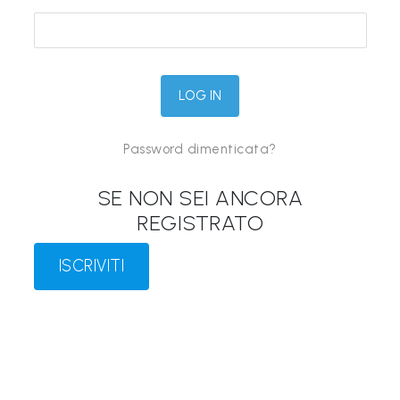
&
M
a
p
p
Password dimenticata?
e
P
SE NON SEI ANCORA
a
REGISTRATO
r
l
ISCRIVITI
a
n
t
i
®