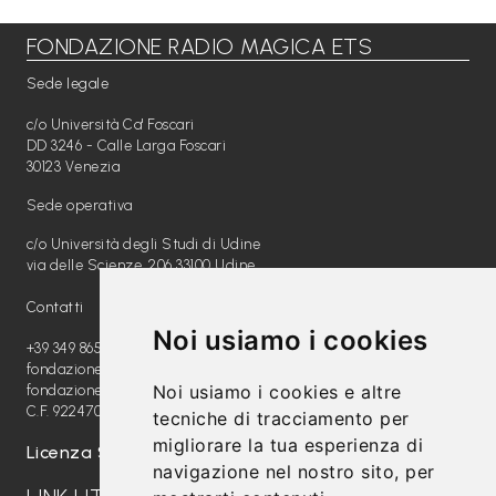
FONDAZIONE RADIO MAGICA ETS
Libri per TUTTI
Sede legale
Webradio
c/o Università Ca' Foscari
A
DD 3246 - Calle Larga Foscari
30123 Venezia
c
Sede operativa
a
c/o Università degli Studi di Udine
d
via delle Scienze, 206 33100 Udine
e
Contatti
m
Noi usiamo i cookies
y
+39 349 8654789
fondazione@radiomagica.org
Noi usiamo i cookies e altre
fondazioneradiomagica@pec.it
Sostienici
C.F. 92247020289
tecniche di tracciamento per
migliorare la tua esperienza di
Offerta formativa
Licenza SIAE: 202100000612
navigazione nel nostro sito, per