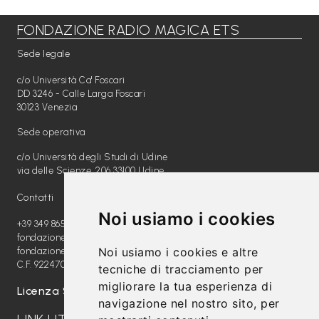
FONDAZIONE RADIO MAGICA ETS
Libri per TUTTI
Sede legale
Webradio
c/o Università Ca' Foscari
A
DD 3246 - Calle Larga Foscari
30123 Venezia
c
Sede operativa
a
c/o Università degli Studi di Udine
d
via delle Scienze, 206 33100 Udine
e
Contatti
m
Noi usiamo i cookies
y
+39 349 8654789
fondazione@radiomagica.org
Noi usiamo i cookies e altre
fondazioneradiomagica@pec.it
Sostienici
C.F. 92247020289
tecniche di tracciamento per
migliorare la tua esperienza di
Offerta formativa
Licenza SIAE: 202100000612
navigazione nel nostro sito, per