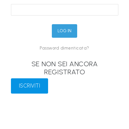
&
M
a
p
p
Password dimenticata?
e
P
SE NON SEI ANCORA
a
REGISTRATO
r
l
ISCRIVITI
a
n
t
i
®