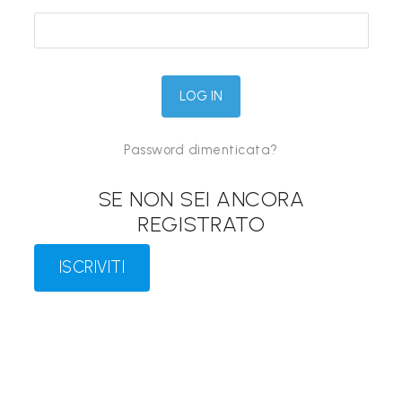
&
M
a
p
p
Password dimenticata?
e
P
SE NON SEI ANCORA
a
REGISTRATO
r
l
ISCRIVITI
a
n
t
i
®