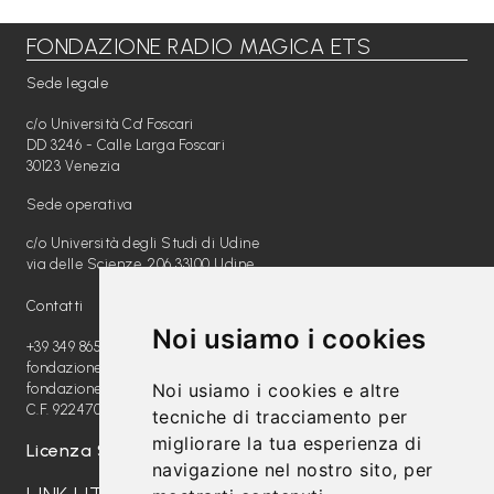
FONDAZIONE RADIO MAGICA ETS
Libri per TUTTI
Sede legale
Webradio
c/o Università Ca' Foscari
A
DD 3246 - Calle Larga Foscari
30123 Venezia
c
Sede operativa
a
c/o Università degli Studi di Udine
d
via delle Scienze, 206 33100 Udine
e
Contatti
m
Noi usiamo i cookies
y
+39 349 8654789
fondazione@radiomagica.org
Noi usiamo i cookies e altre
fondazioneradiomagica@pec.it
Sostienici
C.F. 92247020289
tecniche di tracciamento per
migliorare la tua esperienza di
Offerta formativa
Licenza SIAE: 202100000612
navigazione nel nostro sito, per