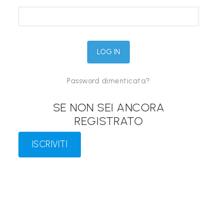
&
M
a
p
p
Password dimenticata?
e
P
SE NON SEI ANCORA
a
REGISTRATO
r
l
ISCRIVITI
a
n
t
i
®