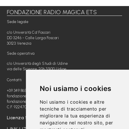
FONDAZIONE RADIO MAGICA ETS
Libri per TUTTI
Sede legale
Webradio
c/o Università Ca' Foscari
A
DD 3246 - Calle Larga Foscari
30123 Venezia
c
Sede operativa
a
c/o Università degli Studi di Udine
d
via delle Scienze, 206 33100 Udine
e
Contatti
m
Noi usiamo i cookies
y
+39 349 8654789
fondazione@radiomagica.org
Noi usiamo i cookies e altre
fondazioneradiomagica@pec.it
Sostienici
C.F. 92247020289
tecniche di tracciamento per
migliorare la tua esperienza di
Offerta formativa
Licenza SIAE: 202100000612
navigazione nel nostro sito, per