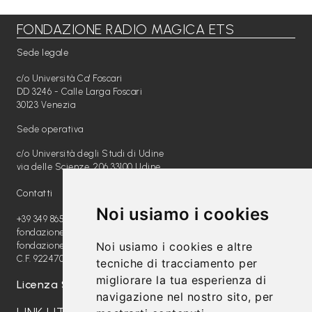
FONDAZIONE RADIO MAGICA ETS
Libri per TUTTI
Sede legale
Webradio
c/o Università Ca' Foscari
A
DD 3246 - Calle Larga Foscari
30123 Venezia
c
Sede operativa
a
c/o Università degli Studi di Udine
d
via delle Scienze, 206 33100 Udine
e
Contatti
m
Noi usiamo i cookies
y
+39 349 8654789
fondazione@radiomagica.org
Noi usiamo i cookies e altre
fondazioneradiomagica@pec.it
Sostienici
C.F. 92247020289
tecniche di tracciamento per
migliorare la tua esperienza di
Offerta formativa
Licenza SIAE: 202100000612
navigazione nel nostro sito, per