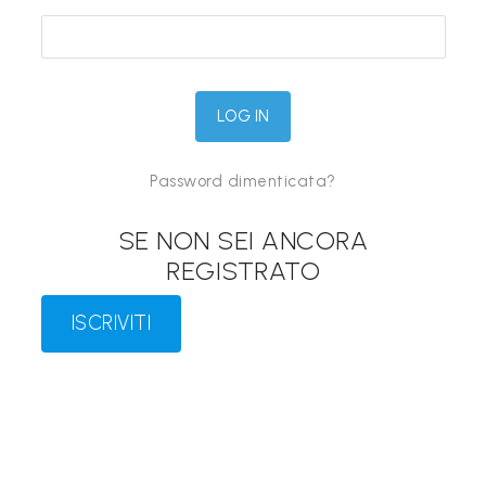
&
M
a
p
p
Password dimenticata?
e
P
SE NON SEI ANCORA
a
REGISTRATO
r
l
ISCRIVITI
a
n
t
i
®