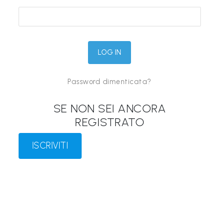
&
M
a
p
p
Password dimenticata?
e
P
SE NON SEI ANCORA
a
REGISTRATO
r
l
ISCRIVITI
a
n
t
i
®