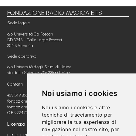
FONDAZIONE RADIO MAGICA ETS
Libri per TUTTI
Sede legale
Webradio
c/o Università Ca' Foscari
A
DD 3246 - Calle Larga Foscari
30123 Venezia
c
Sede operativa
a
c/o Università degli Studi di Udine
d
via delle Scienze, 206 33100 Udine
e
Contatti
m
Noi usiamo i cookies
y
+39 349 8654789
fondazione@radiomagica.org
Noi usiamo i cookies e altre
fondazioneradiomagica@pec.it
Sostienici
C.F. 92247020289
tecniche di tracciamento per
migliorare la tua esperienza di
Offerta formativa
Licenza SIAE: 202100000612
navigazione nel nostro sito, per