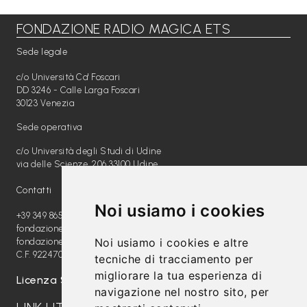
FONDAZIONE RADIO MAGICA ETS
Libri per TUTTI
Sede legale
Webradio
c/o Università Ca' Foscari
A
DD 3246 - Calle Larga Foscari
30123 Venezia
c
Sede operativa
a
c/o Università degli Studi di Udine
d
via delle Scienze, 206 33100 Udine
e
Contatti
m
Noi usiamo i cookies
y
+39 349 8654789
fondazione@radiomagica.org
Noi usiamo i cookies e altre
fondazioneradiomagica@pec.it
Sostienici
C.F. 92247020289
tecniche di tracciamento per
migliorare la tua esperienza di
Offerta formativa
Licenza SIAE: 202100000612
navigazione nel nostro sito, per