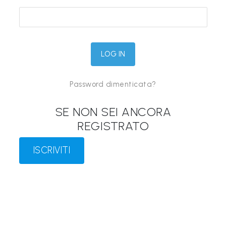
&
M
a
p
p
Password dimenticata?
e
P
SE NON SEI ANCORA
a
REGISTRATO
r
l
ISCRIVITI
a
n
t
i
®