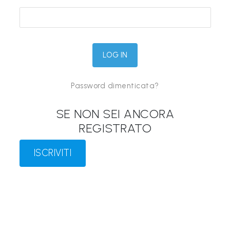
&
M
a
p
p
Password dimenticata?
e
P
SE NON SEI ANCORA
a
REGISTRATO
r
l
ISCRIVITI
a
n
t
i
®