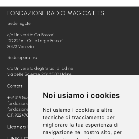
FONDAZIONE RADIO MAGICA ETS
Libri per TUTTI
Sede legale
Webradio
c/o Università Ca' Foscari
A
DD 3246 - Calle Larga Foscari
30123 Venezia
c
Sede operativa
a
c/o Università degli Studi di Udine
d
via delle Scienze, 206 33100 Udine
e
Contatti
m
Noi usiamo i cookies
y
+39 349 8654789
fondazione@radiomagica.org
Noi usiamo i cookies e altre
fondazioneradiomagica@pec.it
Sostienici
C.F. 92247020289
tecniche di tracciamento per
migliorare la tua esperienza di
Offerta formativa
Licenza SIAE: 202100000612
navigazione nel nostro sito, per