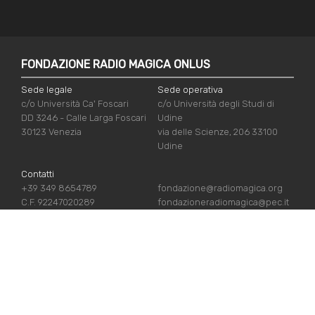
FONDAZIONE RADIO MAGICA ONLUS
Sede legale
Sede operativa
c/o Università Ca' Foscari
c/o Università degli Studi di
DD 3246 - Calle Larga Foscari
Udine
30123 Venezia
via delle Scienze, 206 33100
Udine
Contatti
+39 349 8654789
fondazione@radiomagica.org
C.F. 92247020289
fondazioneradiomagica@pec.it
NÜTZLICHE LINKS
Iscriviti
Crediti
Sostienici
Privacy Policy
Chi siamo
Cookie Policy