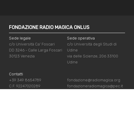
FONDAZIONE RADIO MAGICA ONLUS
Sede legale
Sede operativa
c/o Università Ca' Foscari
c/o Università degli Studi di
DD 3246 - Calle Larga Foscari
Udine
30123 Venezia
via delle Scienze, 206 33100
Udine
Contatti
+39 349 8654789
fondazione@radiomagica.org
C.F. 92247020289
fondazioneradiomagica@pec.it
NÜTZLICHE LINKS
Iscriviti
Crediti
Sostienici
Privacy Policy
Chi siamo
Cookie Policy