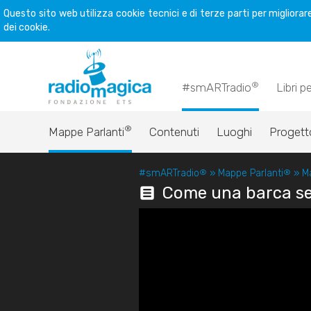
Questo sito web utilizza cookie tecnici e di terze parti per miglior
dei cookie.
®
#smARTradio
Libri p
®
Mappe Parlanti
Contenuti
Luoghi
Progett
#smARTradio
®
»
Mappe Parlanti
®
»
M
Come una barca s