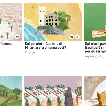
iù famoso
Sai perché il Castello di
Sai che il pa
Miramare si chiama così?
Basilica è r
per quasi mil
Trieste
Aquileia (UD)