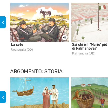
keyboard_arrow_left
La sete
Sai chi è il “Mario” p
di Palmanova?
Redipuglia (GO)
Palmanova (UD)
ARGOMENTO: STORIA
keyboard_arrow_left