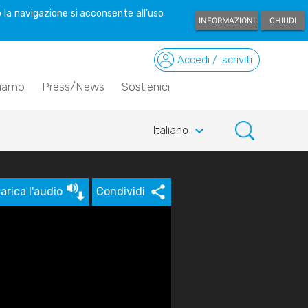
 la navigazione si acconsente all'uso
INFORMAZIONI
CHIUDI
Accedi / Iscriviti
siamo
Press/News
Sostienici
keyboard_arrow_down
Italiano
arica l'audio
Condividi