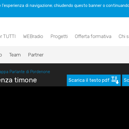
are l'esperienza di navigazione; chiudendo questo banner o continuando
er TUTTI
WEBradio
Progetti
Offerta formativa
Chi 
o
Team
Partner
appa Parlante di Pordenone
enza timone
Scarica il testo pdf
Sc