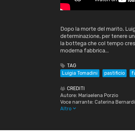
Dopo la morte del marito, Lui
determinazione, per tenere uni
la bottega che col tempo cres
moderna fabbrica...
TAG
Luigia Tomadini
pastificio
f
CREDITI
Autore: Mariaelena Porzio
Voce narrante: Caterina Bernardi
keyboard_arrow_down
Altro