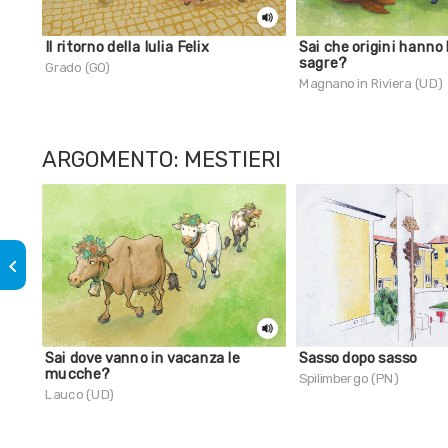
Il ritorno della Iulia Felix
Sai che origini hanno 
sagre?
Grado (GO)
Magnano in Riviera (UD)
ARGOMENTO: MESTIERI
keyboard_arrow_left
Sai dove vanno in vacanza le
Sasso dopo sasso
mucche?
Spilimbergo (PN)
Lauco (UD)