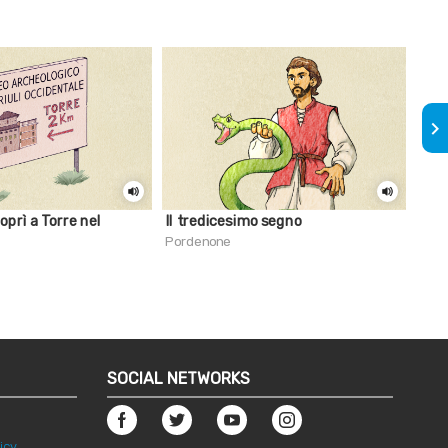
keyboard_arrow_right
oprì a Torre nel
Il tredicesimo segno
Il p
Pordenone
Por
SOCIAL NETWORKS
icy