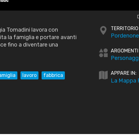
TERRITORIO
gia Tomadini lavora con
Pordenone
ta la famiglia e portare avanti
ce fino a diventare una
ARGOMENTI
Personagg
APPARE IN:
amiglia
lavoro
fabbrica
La Mappa P