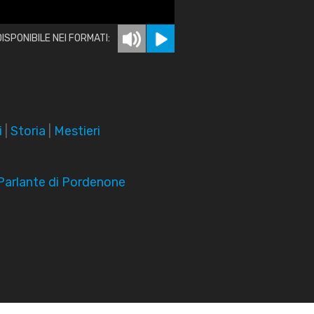
DISPONIBILE NEI FORMATI:
i
|
Storia
|
Mestieri
arlante di Pordenone