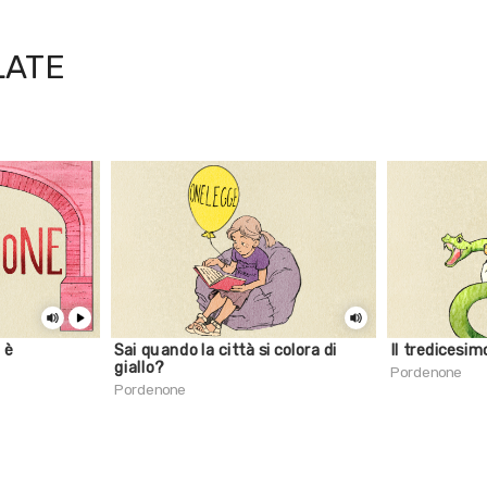
LATE
 è
Sai quando la città si colora di
Il tredicesi
giallo?
Pordenone
Pordenone