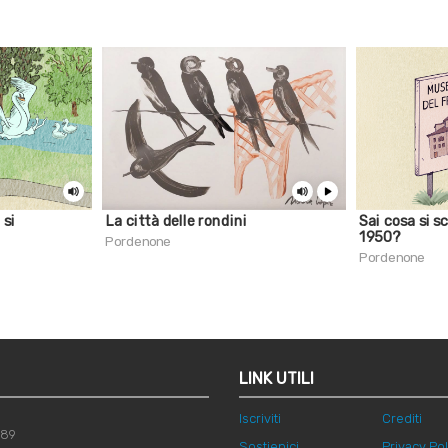
 si
La città delle rondini
Sai cosa si sc
1950?
Pordenone
Pordenone
LINK UTILI
Iscriviti
Crediti
789
Sostienici
Privacy Pol