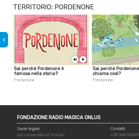
TERRITORIO: PORDENONE
keyboard_arrow_left
Sai perché Pordenone è
Sai perché Pordenone
famosa nella storia?
chiama così?
Pordenone
Pordenone
FONDAZIONE RADIO MAGICA ONLUS
Sede legale
Contatti
c/o Università Ca' Foscari
+39 349 8654