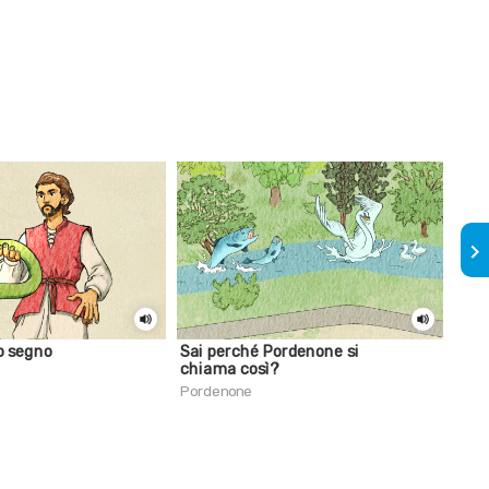
keyboard_arrow_right
mo segno
Sai perché Pordenone si
Sai 
chiama così?
195
Pordenone
Por