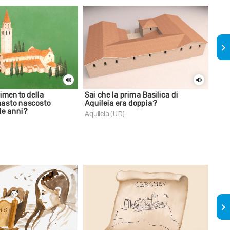
keyboard_arrow_right
vimento della
Sai che la prima Basilica di
Sai 
imasto nascosto
Aquileia era doppia?
attr
le anni?
dell
Aquileia (UD)
Civid
keyboard_arrow_right