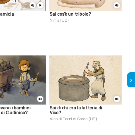
camicia
Sai cos’è un tribolo?
Il t
Nimis (UD)
Luse
keyboard_arrow_right
evano i bambini
Sai di chi era la latteria di
Sai
 di Cludinico?
Vico?
un’a
mari
Vico di Forni di Sopra (UD)
Civid