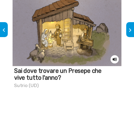
keyboard_arrow_left
keyboard_arrow_right
Sai dove trovare un Presepe che
La 
vive tutto l'anno?
Gor
Sutrio (UD)