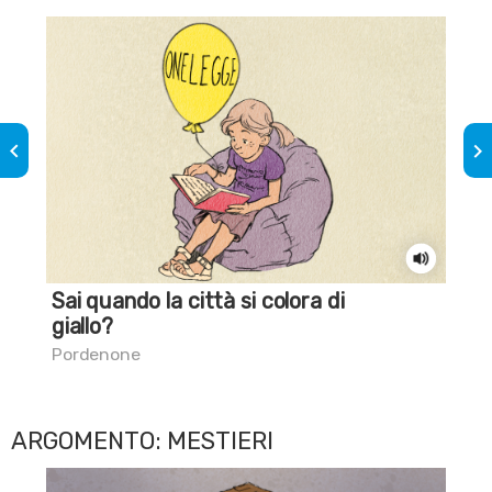
keyboard_arrow_left
keyboard_arrow_right
Sai quando la città si colora di
Pr
giallo?
Cas
Pordenone
ARGOMENTO: MESTIERI