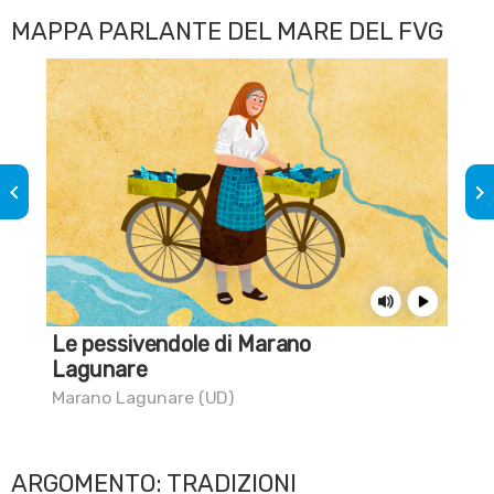
MAPPA PARLANTE DEL MARE DEL FVG
keyboard_arrow_left
keyboard_arrow_right
Le pessivendole di Marano
Sai
Lagunare
Mar
Marano Lagunare (UD)
ARGOMENTO: TRADIZIONI