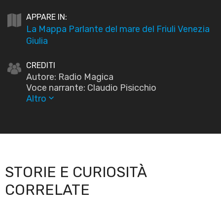
APPARE IN:
La Mappa Parlante del mare del Friuli Venezia
Giulia
CREDITI
Autore: Radio Magica
Voce narrante: Claudio Pisicchio
Altro
keyboard_arrow_down
STORIE E CURIOSITÀ
CORRELATE