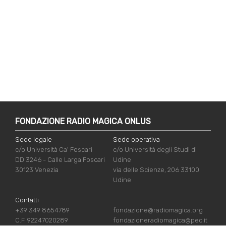
FONDAZIONE RADIO MAGICA ONLUS
Sede legale
Sede operativa
c/o Università Ca' Foscari
c/o Università degli Studi di
DD 3246 - Calle Larga Foscari
Udine
30123 Venezia
via delle Scienze, 206 33100
Udine
Contatti
+39 349 8654789
fondazione@radiomagica.org
C.F. 92247020289
fondazioneradiomagica@pec.it