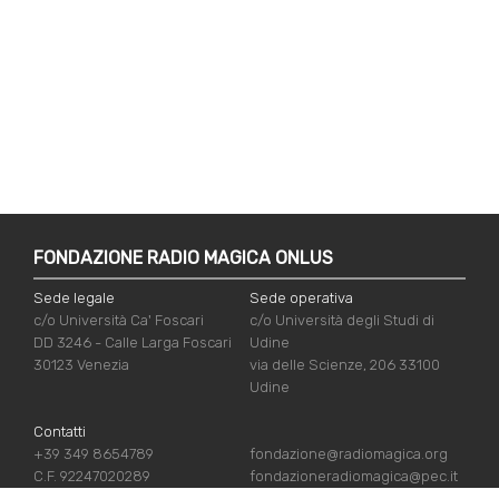
FONDAZIONE RADIO MAGICA ONLUS
Sede legale
Sede operativa
c/o Università Ca' Foscari
c/o Università degli Studi di
DD 3246 - Calle Larga Foscari
Udine
30123 Venezia
via delle Scienze, 206 33100
Udine
Contatti
+39 349 8654789
fondazione@radiomagica.org
C.F. 92247020289
fondazioneradiomagica@pec.it