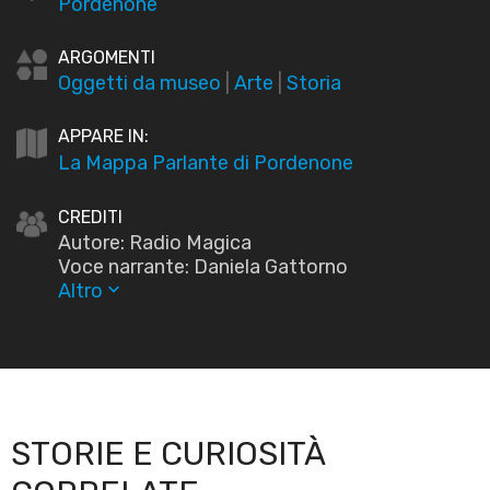
Pordenone
ARGOMENTI
Oggetti da museo
|
Arte
|
Storia
APPARE IN:
La Mappa Parlante di Pordenone
CREDITI
Autore: Radio Magica
Voce narrante: Daniela Gattorno
Altro
keyboard_arrow_down
STORIE E CURIOSITÀ