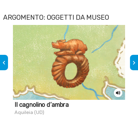
ARGOMENTO: OGGETTI DA MUSEO
keyboard_arrow_left
keyboard_arrow_right
Il cagnolino d’ambra
Sai
Gi
Aquileia (UD)
Tor