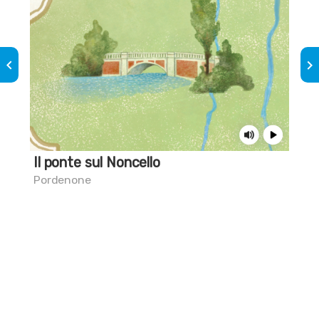
keyboard_arrow_left
keyboard_arrow_right
Il ponte sul Noncello
Co
Pordenone
Por