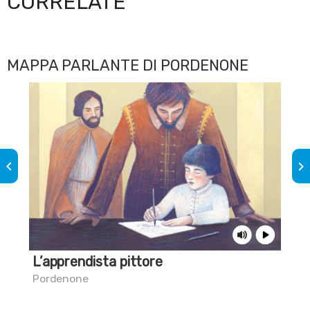
CORRELATE
MAPPA PARLANTE DI PORDENONE
keyboard_arrow_left
keyboard_arrow_right
L’apprendista pittore
Sa
nel
Pordenone
Por