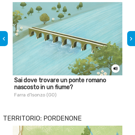
keyboard_arrow_left
keyboard_arrow_right
Sai dove trovare un ponte romano
I l
nascosto in un fiume?
Car
Farra d'Isonzo (GO)
TERRITORIO: PORDENONE