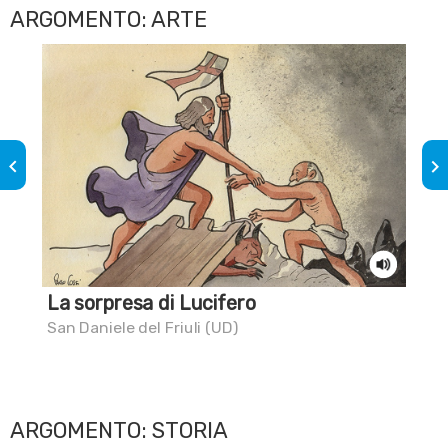
ARGOMENTO: ARTE
keyboard_arrow_left
keyboard_arrow_right
La sorpresa di Lucifero
I b
San Daniele del Friuli (UD)
Gor
ARGOMENTO: STORIA