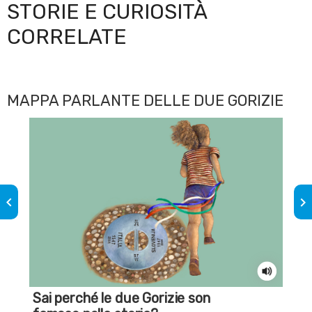
STORIE E CURIOSITÀ
CORRELATE
MAPPA PARLANTE DELLE DUE GORIZIE
keyboard_arrow_left
keyboard_arrow_right
Sai perché le due Gorizie son
Il 