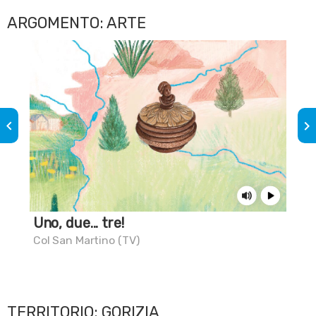
ARGOMENTO: ARTE
keyboard_arrow_left
keyboard_arrow_right
Uno, due... tre!
La 
Col San Martino (TV)
Por
TERRITORIO: GORIZIA