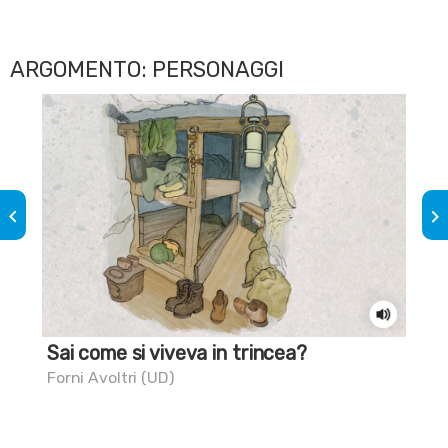
ARGOMENTO: PERSONAGGI
keyboard_arrow_left
keyboard_arrow_right
Sai come si viveva in trincea?
Sai
fam
Forni Avoltri (UD)
Gor