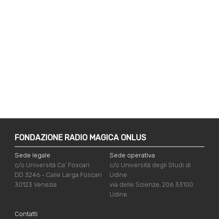
FONDAZIONE RADIO MAGICA ONLUS
Sede legale
Sede operativa
c/o Università Ca' Foscari
c/o Università degli Studi di
DD 3246 - Calle Larga Foscari
Udine
30123 Venezia
via delle Scienze, 206 33100
Udine
Contatti