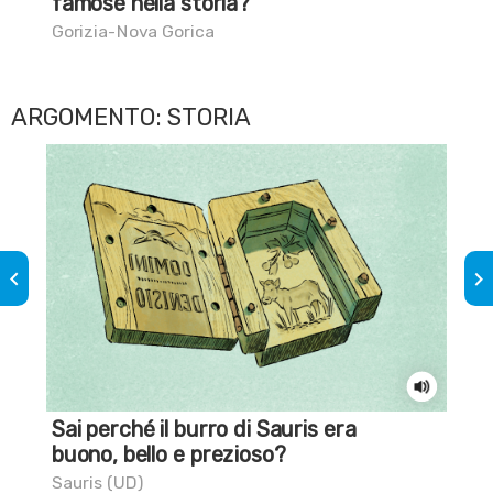
famose nella storia?
Gor
Gorizia-Nova Gorica
ARGOMENTO: STORIA
keyboard_arrow_left
keyboard_arrow_right
Sai perché il burro di Sauris era
Sai
buono, bello e prezioso?
Tre
Sauris (UD)