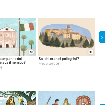
keyboard_arrow_right
 campanile del
Sai chi erano i pellegrini?
Sai 
nava il nemico?
rica
Prepotto (UD)
Boi
D)
Civid