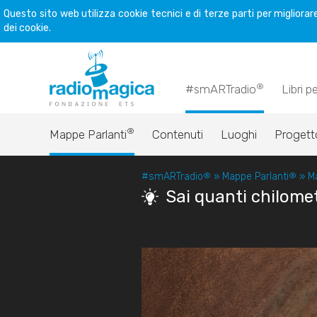
Questo sito web utilizza cookie tecnici e di terze parti per miglior
dei cookie.
®
#smARTradio
Libri p
®
Mappe Parlanti
Contenuti
Luoghi
Progett
#smARTradio
®
»
Mappe Parlanti
®
»
M
Sai quanti chilomet