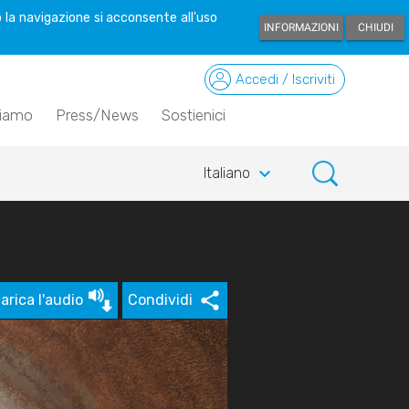
 la navigazione si acconsente all'uso
INFORMAZIONI
CHIUDI
Accedi / Iscriviti
siamo
Press/News
Sostienici
keyboard_arrow_down
Italiano
arica l'audio
Condividi