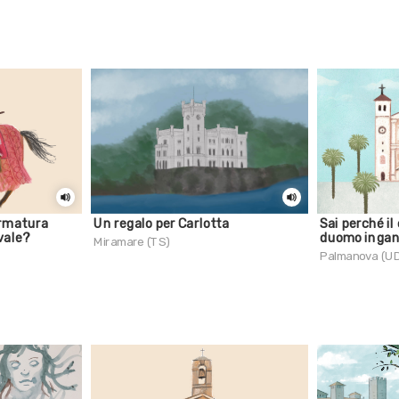
armatura
Un regalo per Carlotta
Sai perché il
vale?
duomo ingan
Miramare (TS)
Palmanova (U