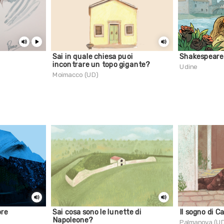
Sai in quale chiesa puoi
Shakespeare
incontrare un topo gigante?
Udine
Moimacco (UD)
ore
Sai cosa sono le lunette di
Il sogno di C
Napoleone?
Palmanova (U