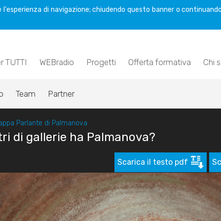
are l'esperienza di navigazione; chiudendo questo banner o continuando
er TUTTI
WEBradio
Progetti
Offerta formativa
Chi 
o
Team
Partner
appa Parlante di Palmanova
ri di gallerie ha Palmanova?
Scarica il testo pdf
Sc