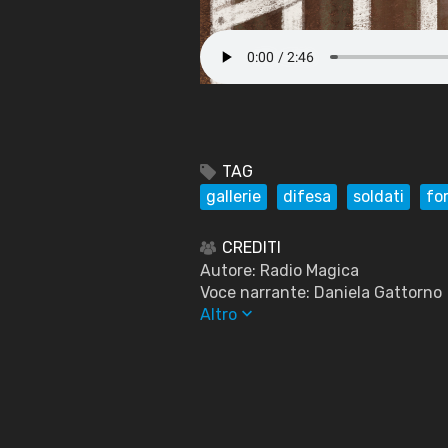
TAG
gallerie
difesa
soldati
fo
CREDITI
Autore: Radio Magica
Voce narrante: Daniela Gattorno
keyboard_arrow_down
Altro