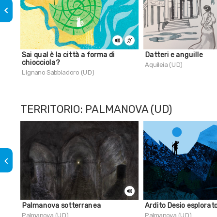
keyboard_arrow_left
Sai qual è la città a forma di
Datteri e anguille
chiocciola?
Aquileia (UD)
Lignano Sabbiadoro (UD)
TERRITORIO: PALMANOVA (UD)
keyboard_arrow_left
Palmanova sotterranea
Ardito Desio esplorat
Palmanova (UD)
Palmanova (UD)