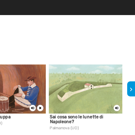
keyboard_arrow_right
zuppa
Sai cosa sono le lunette di
Il f
Napoleone?
D)
Palm
Palmanova (UD)