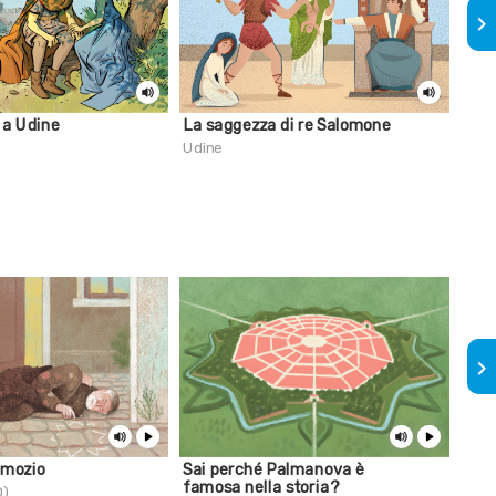
keyboard_arrow_right
 a Udine
La saggezza di re Salomone
Sai 
fare
Udine
Amp
keyboard_arrow_right
amozio
Sai perché Palmanova è
Sai
famosa nella storia?
form
D)