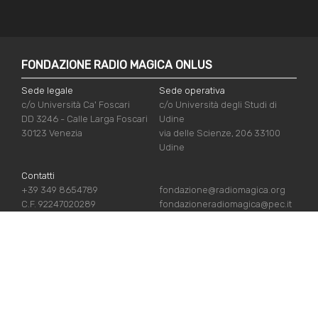
FONDAZIONE RADIO MAGICA ONLUS
Sede legale
Sede operativa
c/o Università Ca' Foscari
c/o Università degli Studi di
DD 3246 - Calle Larga Foscari
Udine
30123 Venezia
via delle Scienze, 206 33100
Udine
Contatti
+39 349 8654789
fondazione@radiomagica.org
C.F. 92247020289
fondazioneradiomagica@pec.it
NÜTZLICHE LINKS
Iscriviti
Crediti
Sostienici
Privacy Policy
Chi siamo
Cookie Policy