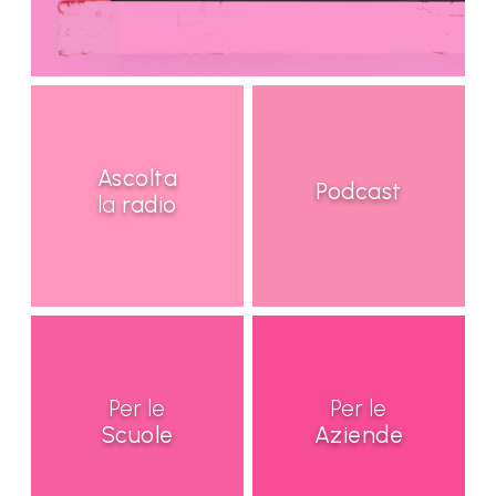
Ascolta
Podcast
la
radio
Per le
Per le
Scuole
Aziende