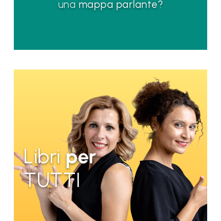
una
mappa parlante?
Libri
per
TUTTI