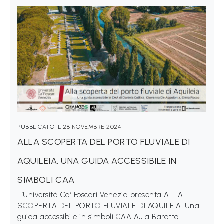
a
M
a
g
i
c
a
P
PUBBLICATO IL
28 NOVEMBRE 2024
r
ALLA SCOPERTA DEL PORTO FLUVIALE DI
o
AQUILEIA. UNA GUIDA ACCESSIBILE IN
g
SIMBOLI CAA
e
L’Università Ca’ Foscari Venezia presenta ALLA
t
SCOPERTA DEL PORTO FLUVIALE DI AQUILEIA. Una
t
guida accessibile in simboli CAA Aula Baratto …