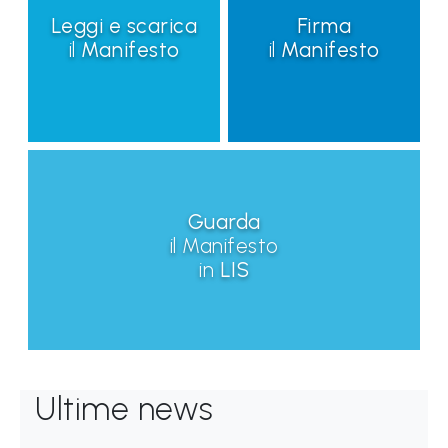
L
Leggi e scarica
Firma
e
il
Manifesto
il
Manifesto
g
g
i
A
M
O
Guarda
F
il Manifesto
in
LIS
V
G
P
i
Ultime news
m
p