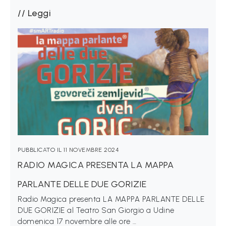
i
Leggi
C
h
i
s
i
a
m
o
PUBBLICATO IL
11 NOVEMBRE 2024
N
RADIO MAGICA PRESENTA LA MAPPA
e
PARLANTE DELLE DUE GORIZIE
w
Radio Magica presenta LA MAPPA PARLANTE DELLE
s
DUE GORIZIE al Teatro San Giorgio a Udine
/
domenica 17 novembre alle ore …