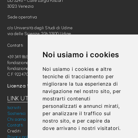
DD 3246 - Calle Larga Foscari
30123 Venezia
Sede operativa
c/o Università degli Studi di Udine
via delle Scienze, 206 33100 Udine
Contatti
Noi usiamo i cookies
+39 349 8654789
fondazione@radiomagica.org
Noi usiamo i cookies e altre
fondazioneradiomagica@pec.it
C.F. 92247020289
tecniche di tracciamento per
migliorare la tua esperienza di
Licenza SIAE: 202100000612
navigazione nel nostro sito, per
LINK UTILI
mostrarti contenuti
personalizzati e annunci mirati,
Iscriviti
per analizzare il traffico sul
Sostienici
Chi siamo
nostro sito, e per capire da
Contatti
dove arrivano i nostri visitatori.
Crediti
Privacy policy