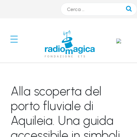
Cerca
#
s
m
A
R
Alla scoperta del
T
r
porto fluviale di
a
Aquileia. Una guida
d
i
accessibile in simboli
o