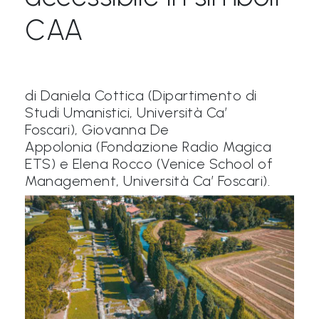
&
CAA
M
a
p
di Daniela Cottica (Dipartimento di
p
Studi Umanistici, Università Ca’
e
Foscari), Giovanna De
P
Appolonia (Fondazione Radio Magica
ETS) e Elena Rocco (Venice School of
a
Management, Università Ca’ Foscari).
r
l
a
n
t
i
®