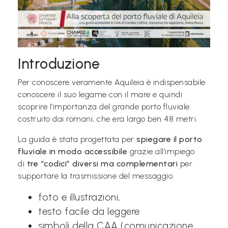
Libri per TUTTI
Webradio
Introduzione
A
Per conoscere veramente Aquileia è indispensabile
c
conoscere il suo legame con il mare e quindi
a
scoprire l’importanza del grande porto fluviale
d
costruito dai romani, che era largo ben 48 metri.
e
La guida è stata progettata per
spiegare il porto
m
fluviale in modo accessibile
grazie all’impiego
y
di
tre “codici” diversi ma complementari
per
supportare la trasmissione del messaggio:
Sostienici
foto e illustrazioni,
Offerta formativa
testo facile da leggere
simboli della CAA (comunicazione