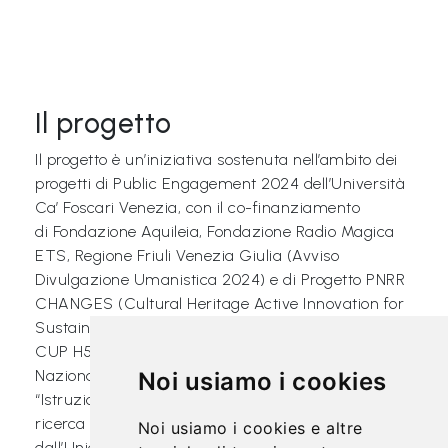
Il progetto
Il progetto è un’iniziativa sostenuta nell’ambito dei
progetti di Public Engagement 2024 dell’Università
Ca’ Foscari Venezia, con il co-finanziamento
di Fondazione Aquileia, Fondazione Radio Magica
ETS, Regione Friuli Venezia Giulia (Avviso
Divulgazione Umanistica 2024) e di Progetto PNRR
CHANGES (Cultural Heritage Active Innovation for
Sustainable Society, cod. progetto PE00000020 -
CUP H53C22000850006 nell’ambito del Piano
Nazionale di Ripresa e Resilienza, Missione 4
Noi usiamo i cookies
“Istruzione e ricerca” – Componente 2 “Dalla
ricerca all’impresa”
–
Investimento 1.3, finanziato
Noi usiamo i cookies e altre
dall’Unione europea – NextGenerationEU" ed il