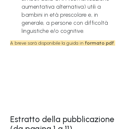
L
aumentativa alternativa) utili a
e
bambini in età prescolare e, in
g
generale, a persone con difficoltà
g
linguistiche e/o cognitive.
i
A breve sarà disponibile la guida in
formato pdf
.
A
M
O
F
V
G
P
i
Estratto della pubblicazione
m
p
(da pagina 1 a 11)