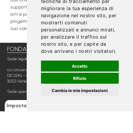
tecniche di tracciamento per
supporto della Soprintendenza Archeologia, belle
migliorare la tua esperienza di
arti e paesaggio per il Friuli Venezia Giulia. Il
navigazione nel nostro sito, per
progetto è stato selezionato da Ca’ Foscari per il
mostrarti contenuti
suo valore educativo, culturale e sociale.
personalizzati e annunci mirati,
per analizzare il traffico sul
nostro sito, e per capire da
FONDAZIONE RADIO MAGICA ETS
dove arrivano i nostri visitatori.
Sede legale
Accetto
c/o Università Ca' Foscari
DD 3246 - Calle Larga Foscari
Rifiuto
30123 Venezia
Cambia le mie impostazioni
Sede operativa
c/o Università degli Studi di Udine
Impostazioni cookie
via delle Scienze, 206 33100 Udine
Contatti
+39 349 8654789