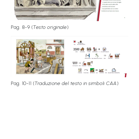
P
r
e
Pag. 8-9 (
Testo originale
)
s
s
Pag. 10-11 (
Traduzione del testo in simboli CAA
)