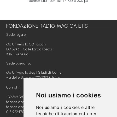
banner Libri per Tutti - 728 x 200 px
Libri per TUTTI
Webradio
FONDAZIONE RADIO MAGICA ETS
A
Sede legale
c
c/o Università Ca' Foscari
DD 3246 - Calle Larga Foscari
a
30123 Venezia
d
Sede operativa
e
c/o Università degli Studi di Udine
m
via delle Scienze, 206 33100 Udine
y
Contatti
Sostienici
Noi usiamo i cookies
+39 349 8654789
fondazione@radiomagica.org
Offerta formativa
Noi usiamo i cookies e altre
fondazioneradiomagica@pec.it
C.F. 92247020289
tecniche di tracciamento per