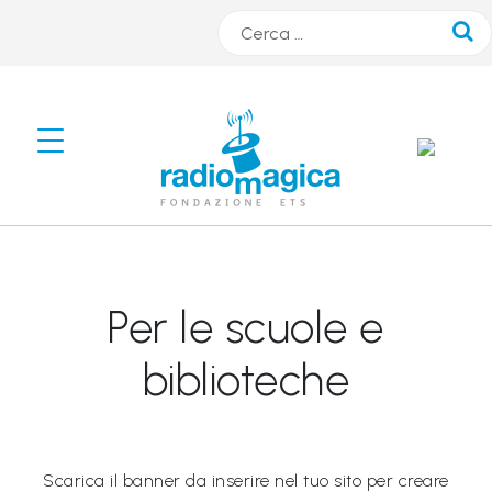
Cerca
#
s
m
A
R
Per le scuole e
T
r
biblioteche
a
d
i
Scarica il banner da inserire nel tuo sito per creare
o