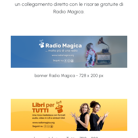
un collegamento diretto con le risorse gratuite di
&
Radio Magica.
M
a
p
p
e
P
a
banner Radio Magica - 728 x 200 px
r
l
a
n
t
i
®