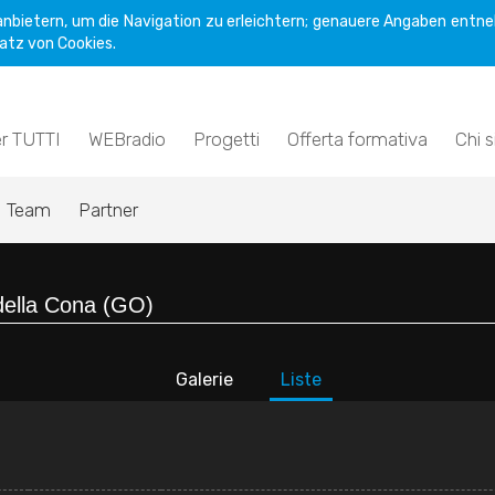
nbietern, um die Navigation zu erleichtern; genauere Angaben entne
atz von Cookies.
er TUTTI
WEBradio
Progetti
Offerta formativa
Chi 
Team
Partner
Galerie
Liste