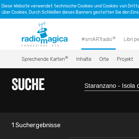
Diese Website verwendet technische Cookies und Cookies von Dritta
über Cookies. Durch Schließen dieses Banners gestatten Sie den Eins
®
#smARTradio
Libri p
®
Sprechende Karten
Inhalte
Orte
Projekt
Suche
1 Suchergebnisse