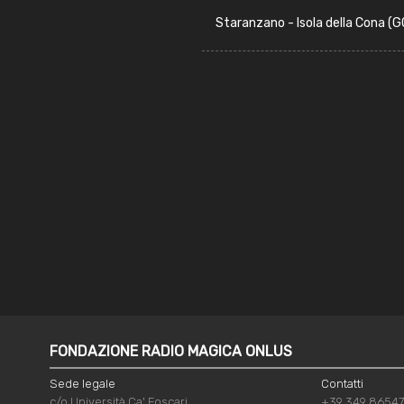
Staranzano - Isola della Cona (G
FONDAZIONE RADIO MAGICA ONLUS
Sede legale
Contatti
c/o Università Ca' Foscari
+39 349 8654