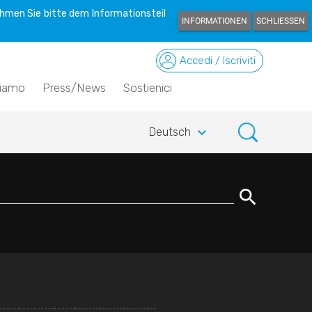
hmen Sie bitte dem Informationsteil
INFORMATIONEN
SCHLIESSEN
Accedi / Iscriviti
siamo
Press/News
Sostienici
keyboard_arrow_down
Deutsch
search