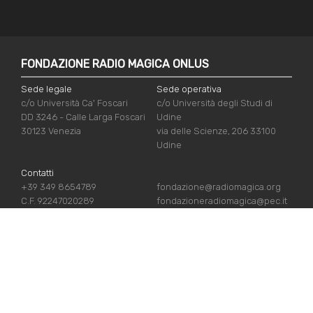
FONDAZIONE RADIO MAGICA ONLUS
Sede legale
Sede operativa
c/o Università Ca' Foscari
c/o Università degli Studi di
DD 3246 - Calle Larga Foscari
Udine
30123 Venezia
via delle Scienze, 206 33100
Udine
Contatti
+39 349 8654789
fondazione@radiomagica.org
C.F. 92247020289
fondazioneradiomagica@pec.it
NÜTZLICHE LINKS
Iscriviti
Crediti
Sostienici
Privacy Policy
Chi siamo
Cookie Policy