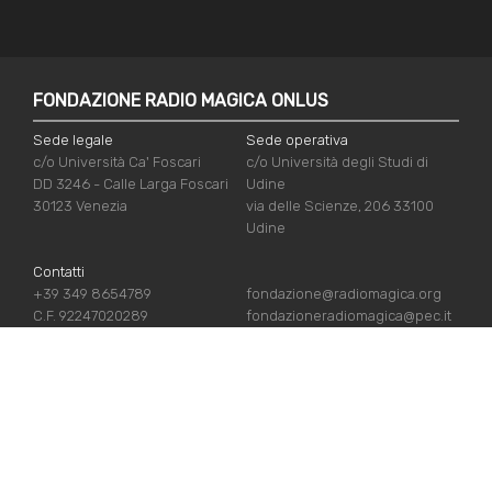
FONDAZIONE RADIO MAGICA ONLUS
Sede legale
Sede operativa
c/o Università Ca' Foscari
c/o Università degli Studi di
DD 3246 - Calle Larga Foscari
Udine
30123 Venezia
via delle Scienze, 206 33100
Udine
Contatti
+39 349 8654789
fondazione@radiomagica.org
C.F. 92247020289
fondazioneradiomagica@pec.it
NÜTZLICHE LINKS
Iscriviti
Crediti
Sostienici
Privacy Policy
Chi siamo
Cookie Policy