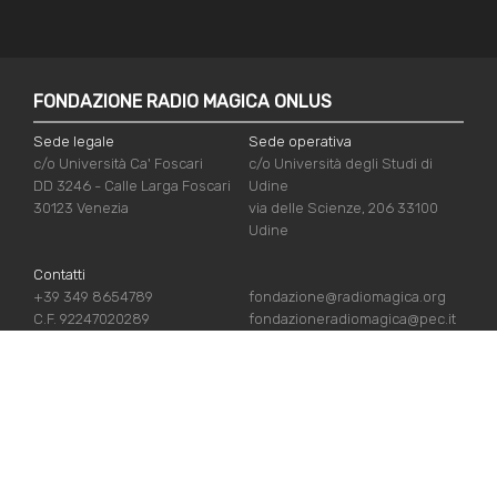
FONDAZIONE RADIO MAGICA ONLUS
Sede legale
Sede operativa
c/o Università Ca' Foscari
c/o Università degli Studi di
DD 3246 - Calle Larga Foscari
Udine
30123 Venezia
via delle Scienze, 206 33100
Udine
Contatti
+39 349 8654789
fondazione@radiomagica.org
C.F. 92247020289
fondazioneradiomagica@pec.it
NÜTZLICHE LINKS
Iscriviti
Crediti
Sostienici
Privacy Policy
Chi siamo
Cookie Policy