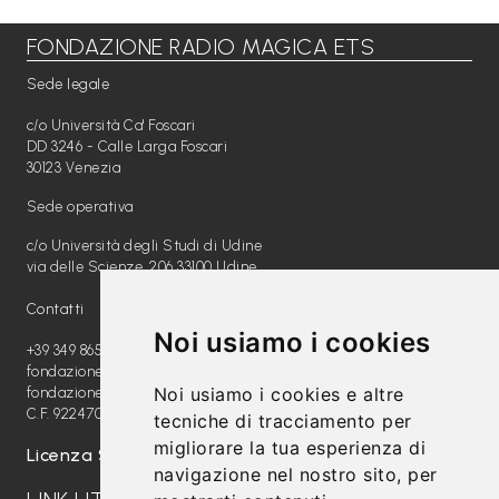
FONDAZIONE RADIO MAGICA ETS
Libri per TUTTI
Sede legale
Webradio
c/o Università Ca' Foscari
A
DD 3246 - Calle Larga Foscari
30123 Venezia
c
Sede operativa
a
c/o Università degli Studi di Udine
d
via delle Scienze, 206 33100 Udine
e
Contatti
m
Noi usiamo i cookies
y
+39 349 8654789
fondazione@radiomagica.org
Noi usiamo i cookies e altre
fondazioneradiomagica@pec.it
Sostienici
C.F. 92247020289
tecniche di tracciamento per
migliorare la tua esperienza di
Offerta formativa
Licenza SIAE: 202100000612
navigazione nel nostro sito, per