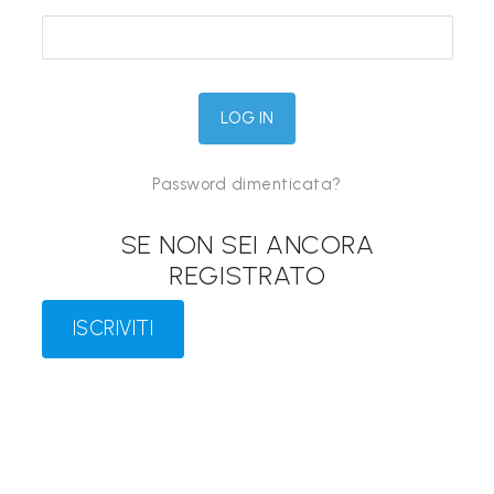
&
M
a
p
p
Password dimenticata?
e
P
SE NON SEI ANCORA
a
REGISTRATO
r
l
ISCRIVITI
a
n
t
i
®