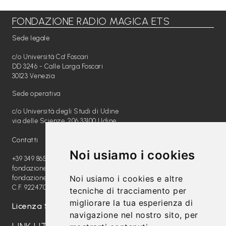
FONDAZIONE RADIO MAGICA ETS
Libri per TUTTI
Sede legale
Webradio
c/o Università Ca' Foscari
A
DD 3246 - Calle Larga Foscari
30123 Venezia
c
Sede operativa
a
c/o Università degli Studi di Udine
d
via delle Scienze, 206 33100 Udine
e
Contatti
m
Noi usiamo i cookies
y
+39 349 8654789
fondazione@radiomagica.org
Noi usiamo i cookies e altre
fondazioneradiomagica@pec.it
Sostienici
C.F. 92247020289
tecniche di tracciamento per
migliorare la tua esperienza di
Offerta formativa
Licenza SIAE: 202100000612
navigazione nel nostro sito, per