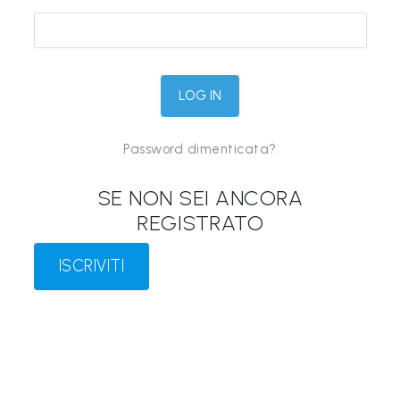
&
M
a
p
p
Password dimenticata?
e
P
SE NON SEI ANCORA
a
REGISTRATO
r
l
ISCRIVITI
a
n
t
i
®