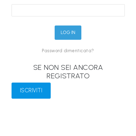
&
M
a
p
p
Password dimenticata?
e
P
SE NON SEI ANCORA
a
REGISTRATO
r
l
ISCRIVITI
a
n
t
i
®