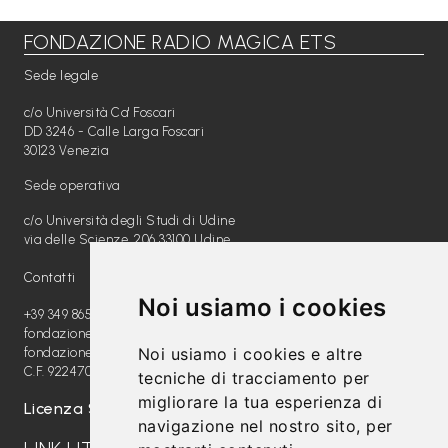
FONDAZIONE RADIO MAGICA ETS
Libri per TUTTI
Sede legale
Webradio
c/o Università Ca' Foscari
A
DD 3246 - Calle Larga Foscari
30123 Venezia
c
Sede operativa
a
c/o Università degli Studi di Udine
d
via delle Scienze, 206 33100 Udine
e
Contatti
m
Noi usiamo i cookies
y
+39 349 8654789
fondazione@radiomagica.org
Noi usiamo i cookies e altre
fondazioneradiomagica@pec.it
Sostienici
C.F. 92247020289
tecniche di tracciamento per
migliorare la tua esperienza di
Offerta formativa
Licenza SIAE: 202100000612
navigazione nel nostro sito, per