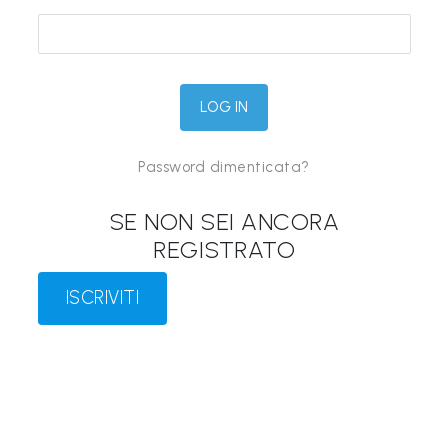
&
M
a
p
p
Password dimenticata?
e
P
SE NON SEI ANCORA
a
REGISTRATO
r
l
ISCRIVITI
a
n
t
i
®