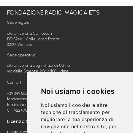
FONDAZIONE RADIO MAGICA ETS
Libri per TUTTI
Sede legale
Webradio
c/o Università Ca' Foscari
A
DD 3246 - Calle Larga Foscari
30123 Venezia
c
Sede operativa
a
c/o Università degli Studi di Udine
d
via delle Scienze, 206 33100 Udine
e
Contatti
m
Noi usiamo i cookies
y
+39 349 8654789
fondazione@radiomagica.org
Noi usiamo i cookies e altre
fondazioneradiomagica@pec.it
Sostienici
C.F. 92247020289
tecniche di tracciamento per
migliorare la tua esperienza di
Offerta formativa
Licenza SIAE: 202100000612
navigazione nel nostro sito, per