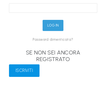
&
M
a
p
p
Password dimenticata?
e
P
SE NON SEI ANCORA
a
REGISTRATO
r
l
ISCRIVITI
a
n
t
i
®