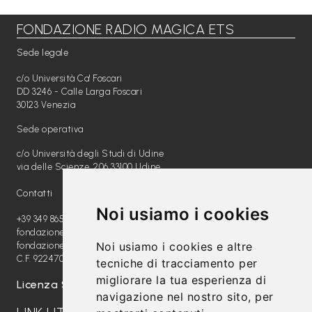
FONDAZIONE RADIO MAGICA ETS
Libri per TUTTI
Sede legale
Webradio
c/o Università Ca' Foscari
A
DD 3246 - Calle Larga Foscari
30123 Venezia
c
Sede operativa
a
c/o Università degli Studi di Udine
d
via delle Scienze, 206 33100 Udine
e
Contatti
m
Noi usiamo i cookies
y
+39 349 8654789
fondazione@radiomagica.org
Noi usiamo i cookies e altre
fondazioneradiomagica@pec.it
Sostienici
C.F. 92247020289
tecniche di tracciamento per
migliorare la tua esperienza di
Offerta formativa
Licenza SIAE: 202100000612
navigazione nel nostro sito, per