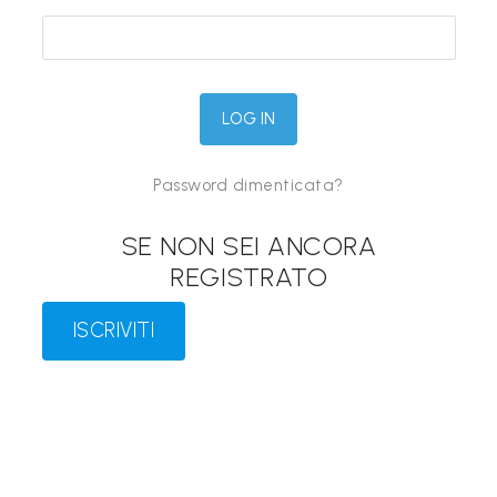
&
M
a
p
p
Password dimenticata?
e
P
SE NON SEI ANCORA
a
REGISTRATO
r
l
ISCRIVITI
a
n
t
i
®