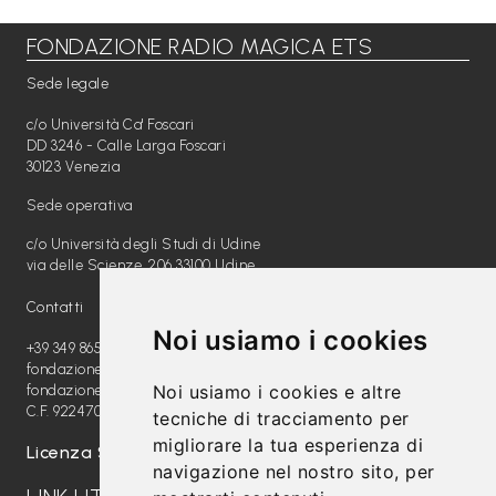
FONDAZIONE RADIO MAGICA ETS
Libri per TUTTI
Sede legale
Webradio
c/o Università Ca' Foscari
A
DD 3246 - Calle Larga Foscari
30123 Venezia
c
Sede operativa
a
c/o Università degli Studi di Udine
d
via delle Scienze, 206 33100 Udine
e
Contatti
m
Noi usiamo i cookies
y
+39 349 8654789
fondazione@radiomagica.org
Noi usiamo i cookies e altre
fondazioneradiomagica@pec.it
Sostienici
C.F. 92247020289
tecniche di tracciamento per
migliorare la tua esperienza di
Offerta formativa
Licenza SIAE: 202100000612
navigazione nel nostro sito, per