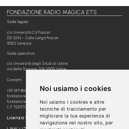
FONDAZIONE RADIO MAGICA ETS
Libri per TUTTI
Sede legale
Webradio
c/o Università Ca' Foscari
A
DD 3246 - Calle Larga Foscari
30123 Venezia
c
Sede operativa
a
c/o Università degli Studi di Udine
d
via delle Scienze, 206 33100 Udine
e
Contatti
m
Noi usiamo i cookies
y
+39 349 8654789
fondazione@radiomagica.org
Noi usiamo i cookies e altre
fondazioneradiomagica@pec.it
Sostienici
C.F. 92247020289
tecniche di tracciamento per
migliorare la tua esperienza di
Offerta formativa
Licenza SIAE: 202100000612
navigazione nel nostro sito, per