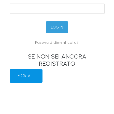
&
M
a
p
p
Password dimenticata?
e
P
SE NON SEI ANCORA
a
REGISTRATO
r
l
ISCRIVITI
a
n
t
i
®