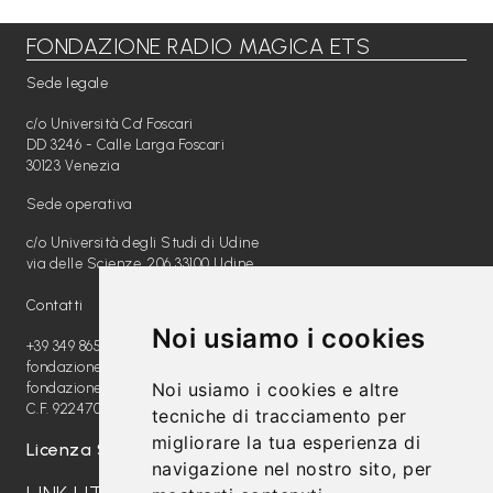
FONDAZIONE RADIO MAGICA ETS
Libri per TUTTI
Sede legale
Webradio
c/o Università Ca' Foscari
A
DD 3246 - Calle Larga Foscari
30123 Venezia
c
Sede operativa
a
c/o Università degli Studi di Udine
d
via delle Scienze, 206 33100 Udine
e
Contatti
m
Noi usiamo i cookies
y
+39 349 8654789
fondazione@radiomagica.org
Noi usiamo i cookies e altre
fondazioneradiomagica@pec.it
Sostienici
C.F. 92247020289
tecniche di tracciamento per
migliorare la tua esperienza di
Offerta formativa
Licenza SIAE: 202100000612
navigazione nel nostro sito, per