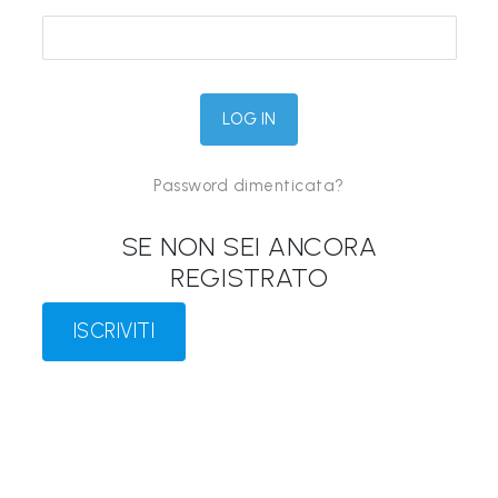
&
M
a
p
p
Password dimenticata?
e
P
SE NON SEI ANCORA
a
REGISTRATO
r
l
ISCRIVITI
a
n
t
i
®