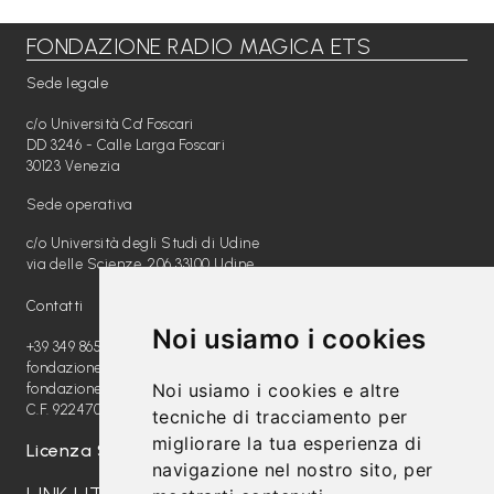
FONDAZIONE RADIO MAGICA ETS
Libri per TUTTI
Sede legale
Webradio
c/o Università Ca' Foscari
A
DD 3246 - Calle Larga Foscari
30123 Venezia
c
Sede operativa
a
c/o Università degli Studi di Udine
d
via delle Scienze, 206 33100 Udine
e
Contatti
m
Noi usiamo i cookies
y
+39 349 8654789
fondazione@radiomagica.org
Noi usiamo i cookies e altre
fondazioneradiomagica@pec.it
Sostienici
C.F. 92247020289
tecniche di tracciamento per
migliorare la tua esperienza di
Offerta formativa
Licenza SIAE: 202100000612
navigazione nel nostro sito, per