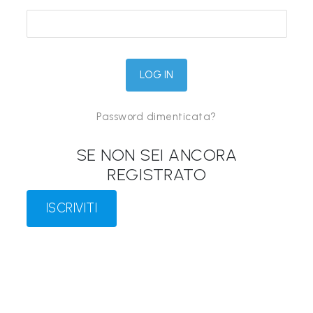
&
M
a
p
p
Password dimenticata?
e
P
SE NON SEI ANCORA
a
REGISTRATO
r
l
ISCRIVITI
a
n
t
i
®