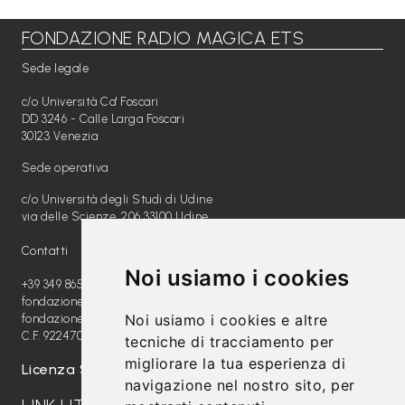
FONDAZIONE RADIO MAGICA ETS
Libri per TUTTI
Sede legale
Webradio
c/o Università Ca' Foscari
A
DD 3246 - Calle Larga Foscari
30123 Venezia
c
Sede operativa
a
c/o Università degli Studi di Udine
d
via delle Scienze, 206 33100 Udine
e
Contatti
m
Noi usiamo i cookies
y
+39 349 8654789
fondazione@radiomagica.org
Noi usiamo i cookies e altre
fondazioneradiomagica@pec.it
Sostienici
C.F. 92247020289
tecniche di tracciamento per
migliorare la tua esperienza di
Offerta formativa
Licenza SIAE: 202100000612
navigazione nel nostro sito, per