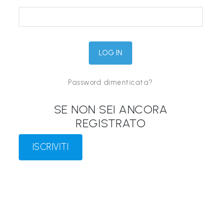
&
M
a
p
p
Password dimenticata?
e
P
SE NON SEI ANCORA
a
REGISTRATO
r
l
ISCRIVITI
a
n
t
i
®