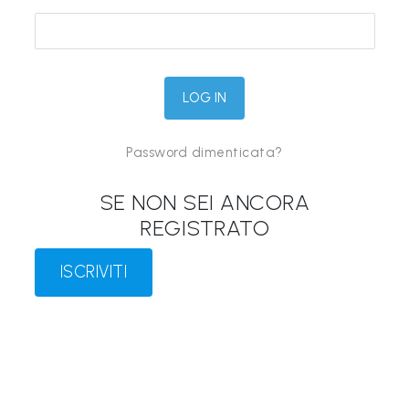
&
M
a
p
p
Password dimenticata?
e
P
SE NON SEI ANCORA
a
REGISTRATO
r
l
ISCRIVITI
a
n
t
i
®