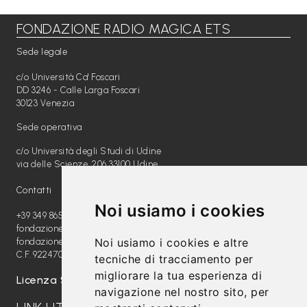
FONDAZIONE RADIO MAGICA ETS
Libri per TUTTI
Sede legale
Webradio
c/o Università Ca' Foscari
A
DD 3246 - Calle Larga Foscari
30123 Venezia
c
Sede operativa
a
c/o Università degli Studi di Udine
d
via delle Scienze, 206 33100 Udine
e
Contatti
m
Noi usiamo i cookies
y
+39 349 8654789
fondazione@radiomagica.org
Noi usiamo i cookies e altre
fondazioneradiomagica@pec.it
Sostienici
C.F. 92247020289
tecniche di tracciamento per
migliorare la tua esperienza di
Offerta formativa
Licenza SIAE: 202100000612
navigazione nel nostro sito, per