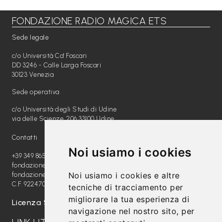
FONDAZIONE RADIO MAGICA ETS
Libri per TUTTI
Sede legale
Webradio
c/o Università Ca' Foscari
A
DD 3246 - Calle Larga Foscari
30123 Venezia
c
Sede operativa
a
c/o Università degli Studi di Udine
d
via delle Scienze, 206 33100 Udine
e
Contatti
m
Noi usiamo i cookies
y
+39 349 8654789
fondazione@radiomagica.org
Noi usiamo i cookies e altre
fondazioneradiomagica@pec.it
Sostienici
C.F. 92247020289
tecniche di tracciamento per
migliorare la tua esperienza di
Offerta formativa
Licenza SIAE: 202100000612
navigazione nel nostro sito, per