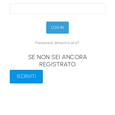
&
M
a
p
p
Password dimenticata?
e
P
SE NON SEI ANCORA
a
REGISTRATO
r
l
ISCRIVITI
a
n
t
i
®