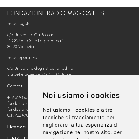
FONDAZIONE RADIO MAGICA ETS
Libri per TUTTI
Sede legale
Webradio
c/o Università Ca' Foscari
A
DD 3246 - Calle Larga Foscari
30123 Venezia
c
Sede operativa
a
c/o Università degli Studi di Udine
d
via delle Scienze, 206 33100 Udine
e
Contatti
m
Noi usiamo i cookies
y
+39 349 8654789
fondazione@radiomagica.org
Noi usiamo i cookies e altre
fondazioneradiomagica@pec.it
Sostienici
C.F. 92247020289
tecniche di tracciamento per
migliorare la tua esperienza di
Offerta formativa
Licenza SIAE: 202100000612
navigazione nel nostro sito, per