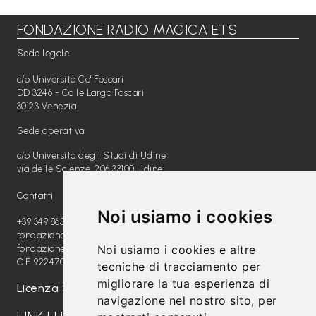
FONDAZIONE RADIO MAGICA ETS
Libri per TUTTI
Sede legale
Webradio
c/o Università Ca' Foscari
A
DD 3246 - Calle Larga Foscari
30123 Venezia
c
Sede operativa
a
c/o Università degli Studi di Udine
d
via delle Scienze, 206 33100 Udine
e
Contatti
m
Noi usiamo i cookies
y
+39 349 8654789
fondazione@radiomagica.org
Noi usiamo i cookies e altre
fondazioneradiomagica@pec.it
Sostienici
C.F. 92247020289
tecniche di tracciamento per
migliorare la tua esperienza di
Offerta formativa
Licenza SIAE: 202100000612
navigazione nel nostro sito, per