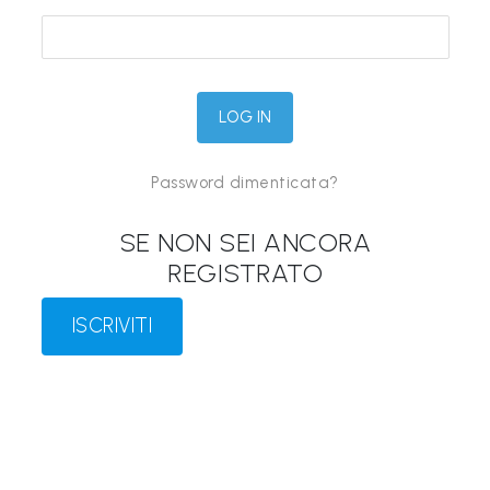
&
M
a
p
p
Password dimenticata?
e
P
SE NON SEI ANCORA
a
REGISTRATO
r
l
ISCRIVITI
a
n
t
i
®