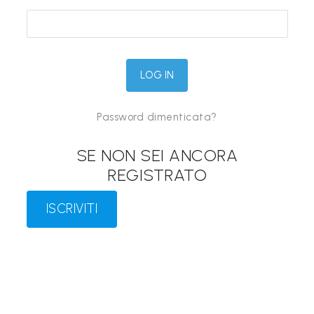
&
M
a
p
p
Password dimenticata?
e
P
SE NON SEI ANCORA
a
REGISTRATO
r
l
ISCRIVITI
a
n
t
i
®