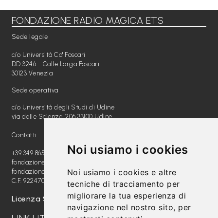
FONDAZIONE RADIO MAGICA ETS
Libri per TUTTI
Sede legale
Webradio
c/o Università Ca' Foscari
A
DD 3246 - Calle Larga Foscari
30123 Venezia
c
Sede operativa
a
c/o Università degli Studi di Udine
d
via delle Scienze, 206 33100 Udine
e
Contatti
m
Noi usiamo i cookies
y
+39 349 8654789
fondazione@radiomagica.org
Noi usiamo i cookies e altre
fondazioneradiomagica@pec.it
Sostienici
C.F. 92247020289
tecniche di tracciamento per
migliorare la tua esperienza di
Offerta formativa
Licenza SIAE: 202100000612
navigazione nel nostro sito, per