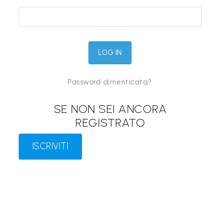
&
M
a
p
p
Password dimenticata?
e
P
SE NON SEI ANCORA
a
REGISTRATO
r
l
ISCRIVITI
a
n
t
i
®