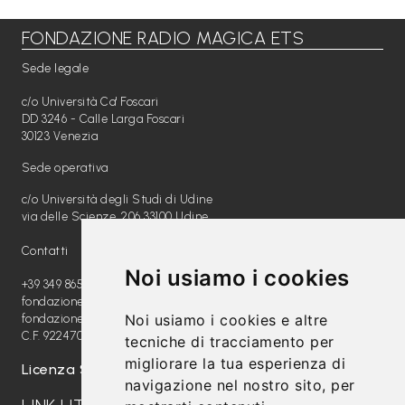
FONDAZIONE RADIO MAGICA ETS
Libri per TUTTI
Sede legale
Webradio
c/o Università Ca' Foscari
A
DD 3246 - Calle Larga Foscari
30123 Venezia
c
Sede operativa
a
c/o Università degli Studi di Udine
d
via delle Scienze, 206 33100 Udine
e
Contatti
m
Noi usiamo i cookies
y
+39 349 8654789
fondazione@radiomagica.org
Noi usiamo i cookies e altre
fondazioneradiomagica@pec.it
Sostienici
C.F. 92247020289
tecniche di tracciamento per
migliorare la tua esperienza di
Offerta formativa
Licenza SIAE: 202100000612
navigazione nel nostro sito, per