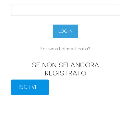
&
M
a
p
p
Password dimenticata?
e
P
SE NON SEI ANCORA
a
REGISTRATO
r
l
ISCRIVITI
a
n
t
i
®