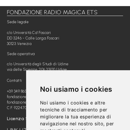
FONDAZIONE RADIO MAGICA ETS
Libri per TUTTI
Sede legale
Webradio
c/o Università Ca' Foscari
A
DD 3246 - Calle Larga Foscari
30123 Venezia
c
Sede operativa
a
c/o Università degli Studi di Udine
d
via delle Scienze, 206 33100 Udine
e
Contatti
m
Noi usiamo i cookies
y
+39 349 8654789
fondazione@radiomagica.org
Noi usiamo i cookies e altre
fondazioneradiomagica@pec.it
Sostienici
C.F. 92247020289
tecniche di tracciamento per
migliorare la tua esperienza di
Offerta formativa
Licenza SIAE: 202100000612
navigazione nel nostro sito, per