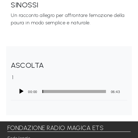
SINOSSI
Libri per TUTTI
Un racconto allegro per affrontare l’emozione della
paura in modo semplice e naturale.
Webradio
A
c
a
ASCOLTA
d
1
e
m
00:00
06:43
y
Sostienici
Offerta formativa
FONDAZIONE RADIO MAGICA ETS