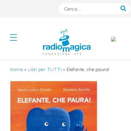
Cerca
#
s
m
A
Home
»
Libri per TUTTI
»
Elefante, che paura!
R
T
r
a
d
i
o