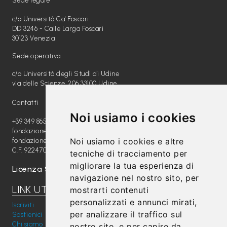
Sede legale
L
e
c/o Università Ca' Foscari
DD 3246 - Calle Larga Foscari
g
30123 Venezia
g
Sede operativa
i
c/o Università degli Studi di Udine
A
via delle Scienze, 206 33100 Udine
M
Contatti
O
Noi usiamo i cookies
+39 349 8654789
F
fondazione@radiomagica.org
V
Noi usiamo i cookies e altre
fondazioneradiomagica@pec.it
C.F. 92247020289
G
tecniche di tracciamento per
migliorare la tua esperienza di
Licenza SIAE: 202100000612
P
navigazione nel nostro sito, per
LINK UTILI
mostrarti contenuti
i
personalizzati e annunci mirati,
Iscriviti
m
per analizzare il traffico sul
Sostienici
p
Chi siamo
nostro sito, e per capire da