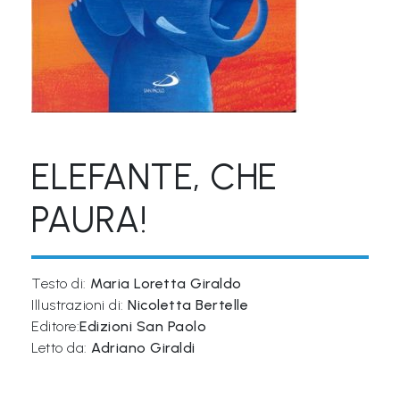
&
M
a
p
p
e
ELEFANTE, CHE
P
PAURA!
a
r
l
Testo di:
Maria Loretta Giraldo
a
Illustrazioni di:
Nicoletta Bertelle
n
Editore:
Edizioni San Paolo
t
Letto da:
Adriano Giraldi
i
®