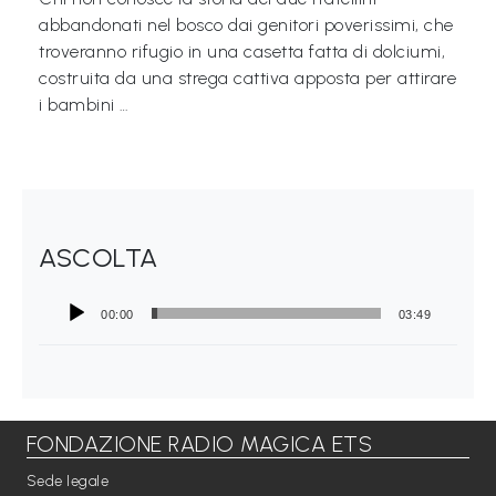
abbandonati nel bosco dai genitori poverissimi, che
Libri per TUTTI
troveranno rifugio in una casetta fatta di dolciumi,
costruita da una strega cattiva apposta per attirare
Webradio
i bambini …
A
c
a
d
ASCOLTA
e
m
00:00
03:49
y
Sostienici
FONDAZIONE RADIO MAGICA ETS
Offerta formativa
Sede legale