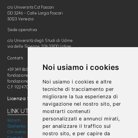
L
c/o Università Ca' Foscari
e
DD 3246 - Calle Larga Foscari
g
30123 Venezia
g
Sede operativa
i
c/o Università degli Studi di Udine
via delle Scienze, 206 33100 Udine
A
M
Contatti
O
Noi usiamo i cookies
+39 349 8654789
F
fondazione@radiomagica.org
Noi usiamo i cookies e altre
fondazioneradiomagica@pec.it
V
C.F. 92247020289
tecniche di tracciamento per
G
migliorare la tua esperienza di
Licenza SIAE: 202100000612
navigazione nel nostro sito, per
P
LINK UTILI
mostrarti contenuti
i
personalizzati e annunci mirati,
Iscriviti
m
per analizzare il traffico sul
Sostienici
Chi siamo
nostro sito, e per capire da
p
Contatti