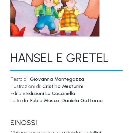
&
M
a
p
p
e
HANSEL E GRETEL
P
a
r
Testo di:
Giovanna Mantegazza
Illustrazioni di:
Cristina Mesturini
l
Editore:
Edizioni La Coccinella
a
Letto da:
Fabio Musco, Daniela Gattorno
n
t
SINOSSI
i
®
Chi non conosce la storia dei due fratellini