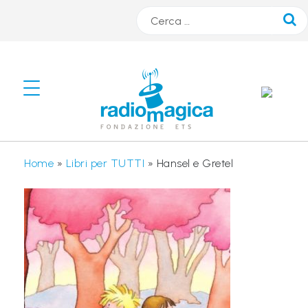
Cerca
#
s
m
A
Home
»
Libri per TUTTI
»
Hansel e Gretel
R
T
r
a
d
i
o